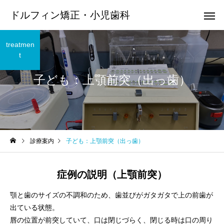
ドルフィン矯正・小児歯科
treatmen
t
子ども：上顎前突（出っ歯）
診療案内
子ども：上顎前突（出っ歯）
症例の説明（上顎前突）
顎と歯のサイズの不調和のため、歯並びがガタガタで上の前歯が
出ている状態。
唇の位置が前突していて、口は閉じづらく、閉じる時は口の周り