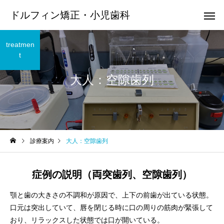
ドルフィン矯正・小児歯科
treatmen
t
大人：空隙歯列
診療案内
大人：空隙歯列
症例の説明（両突歯列、空隙歯列）
顎と歯の大きさの不調和が原因で、上下の前歯が出ている状態。
口元は突出していて、唇を閉じる時に口の周りの筋肉が緊張して
おり、リラックスした状態では口が開いている。